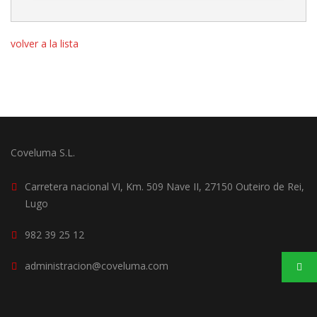
volver a la lista
Coveluma S.L.
Carretera nacional VI, Km. 509 Nave II, 27150 Outeiro de Rei,
Lugo
982 39 25 12
administracion@coveluma.com